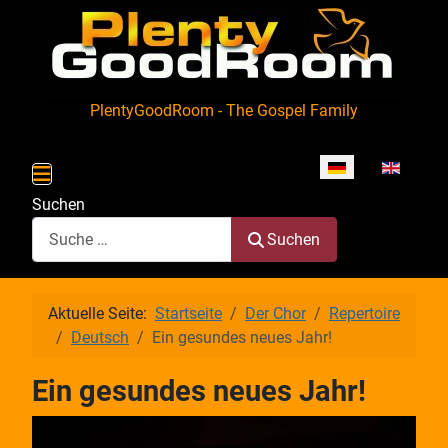
PlentyGoodRoom - The Gospel Family
Sprache auswähle
Suchen
Suchen
Aktuelle Seite:
Startseite
Der Chor
Repertoire
Deutsch
Ein gesundes neues Jahr!
Ein gesundes neues Jahr!