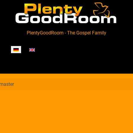
PlentyGoodRoom - The Gospel Family
Sprache auswählen
master