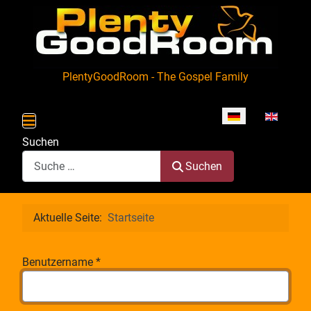
PlentyGoodRoom - The Gospel Family
Sprache auswähle
Suchen
Suchen
Aktuelle Seite:
Startseite
Benutzername
*