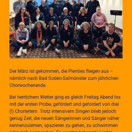
Der März ist gekommen, die Plenties fliegen aus –
nämlich nach Bad Soden-Salmünster zum jährlichen
Chorwochenende.
Bei herrlichem Wetter ging es gleich Freitag Abend los
mit der ersten Probe, gefördert und gefordert von drei
(!) Chorleitern. Trotz intensivem Singen blieb jedoch
genug Zeit, die neuen Sängerinnen und Sänger näher
kennenzulernen, spazieren zu gehen, zu schwimmen