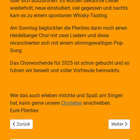
oder sich auszuruhen. Es wurden bekannte Lieder
wiederholt, neue einstudiert, viel gegessen und nachts
kam es zu einem spontanen Whisky-Tasting.
Am Sonntag beglückten die Plenties dann noch einen
Heidelberger Chor mit zwei Liedern und diese
revanchierten sich mit einem stimmgewaltigen Pop-
Song.
Das Chorwochende für 2025 ist schon gebucht und so
fuhren wir beseelt und voller Vorfreude heimwärts.
Wer das auch erleben möchte und Spaß am Singen
hat, kann gerne unsere
Chorleiter
anschreiben.
Eure Plenties
Vorheriger Beitrag: Lichter-Gottesdienst bei den Nazarenern
Nächster Beitr
Zurück
Weiter