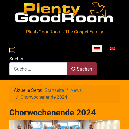
PlentyGoodRoom - The Gospel Family
Sprache auswähle
Suchen
Suchen
Aktuelle Seite:
Startseite
News
Chorwochenende 2024
Chorwochenende 2024