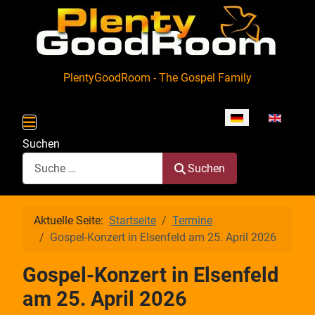
PlentyGoodRoom - The Gospel Family
Sprache auswähle
Suchen
Suchen
Aktuelle Seite:
Startseite
Termine
Gospel-Konzert in Elsenfeld am 25. April 2026
Gospel-Konzert in Elsenfeld
am 25. April 2026